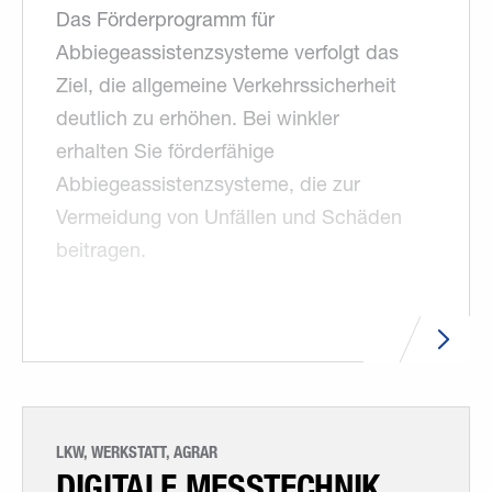
Das Förderprogramm für
Abbiegeassistenzsysteme verfolgt das
Ziel, die allgemeine Verkehrssicherheit
deutlich zu erhöhen. Bei winkler
erhalten Sie förderfähige
Abbiegeassistenzsysteme, die zur
Vermeidung von Unfällen und Schäden
beitragen.
LKW, WERKSTATT, AGRAR
DIGITALE MESSTECHNIK