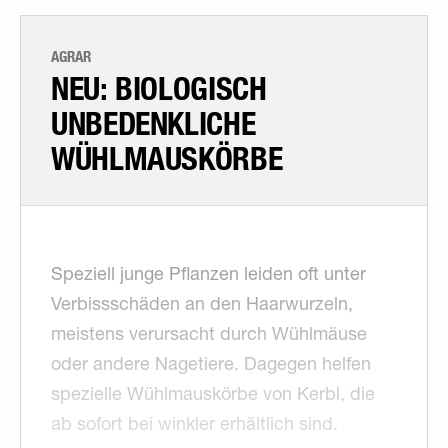
AGRAR
NEU: BIOLOGISCH
UNBEDENKLICHE
WÜHLMAUSKÖRBE
Speziell junge Pflanzen leiden oft unter
Verbissschäden an den Haarwurzeln,
meistens verursacht durch Wühlmäuse
oder andere Nagetiere. Dagegen helfen
spezielle Wühlmauskörbe von Kerbl, die
ab sofort bei winkler erhältlich sind.