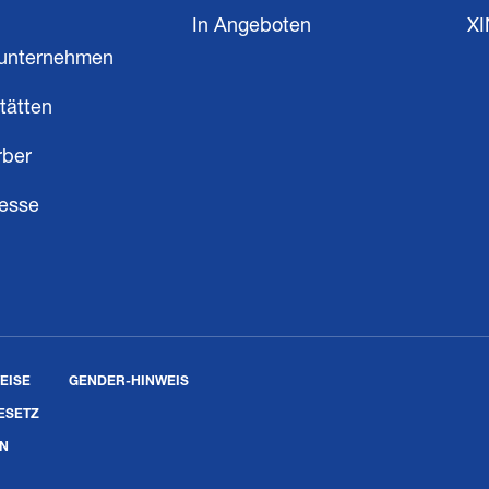
In Angeboten
X
unternehmen
tätten
rber
resse
EISE
GENDER-HINWEIS
ESETZ
EN