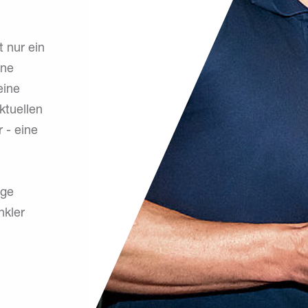
 nur ein
ine
eine
aktuellen
 - eine
ige
nkler