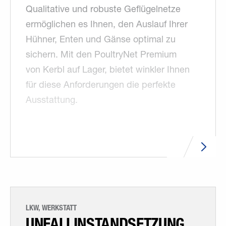
Qualitative und robuste Geflügelnetze
ermöglichen es Ihnen, den Auslauf Ihrer
Hühner, Enten und Gänse optimal zu
sichern. Mit den PoultryNet Premium
von Kerbl auf Lager, bietet winkler Ihnen
für diese Anforderungen die perfekte
Ausstattung.
LKW, WERKSTATT
UNFALLINSTANDSETZUNG