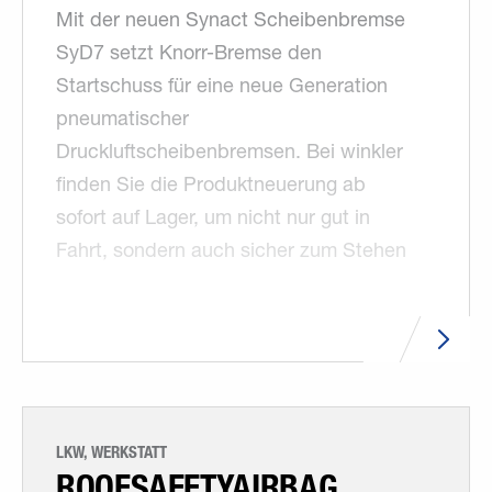
Mit der neuen Synact Scheibenbremse
SyD7 setzt Knorr-Bremse den
Startschuss für eine neue Generation
pneumatischer
Druckluftscheibenbremsen. Bei winkler
finden Sie die Produktneuerung ab
sofort auf Lager, um nicht nur gut in
Fahrt, sondern auch sicher zum Stehen
zu kommen.
LKW, WERKSTATT
ROOFSAFETYAIRBAG