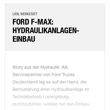
LKW, WERKSTATT
FORD F-MAX:
HYDRAULIKANLAGEN-
EINBAU
Story aus der Hydraulik: Als
Servicepartner von Ford Trucks
Deutschland lag es auf der Hand, die
Bemusterung einer Hydraulikanlage im
Technikbetrieb Ludwigsburg
durchzuführen. winkler hat den Einbau