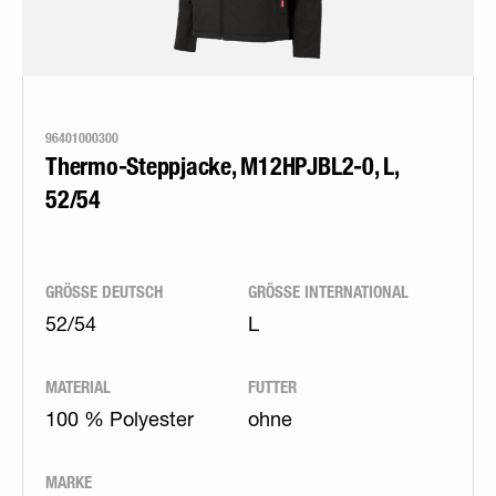
96401000300
Thermo-Steppjacke, M12HPJBL2-0, L,
52/54
GRÖSSE DEUTSCH
GRÖSSE INTERNATIONAL
52/54
L
MATERIAL
FUTTER
100 % Polyester
ohne
MARKE