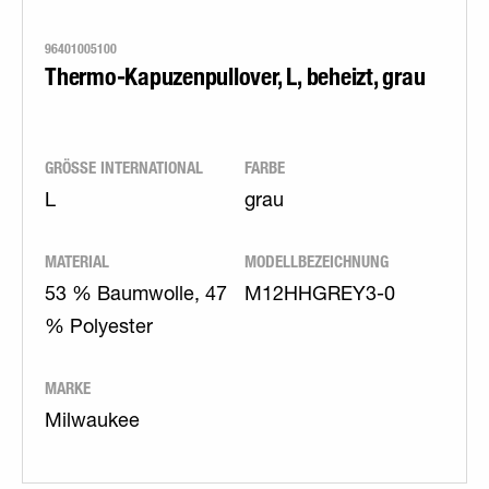
96401005100
Thermo-Kapuzenpullover, L, beheizt, grau
GRÖSSE INTERNATIONAL
FARBE
L
grau
MATERIAL
MODELLBEZEICHNUNG
53 % Baumwolle, 47
M12HHGREY3-0
% Polyester
MARKE
Milwaukee