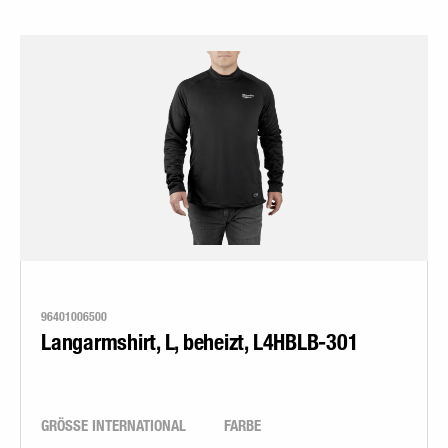
96401006500
Langarmshirt, L, beheizt, L4HBLB-301
GRÖSSE INTERNATIONAL
FARBE