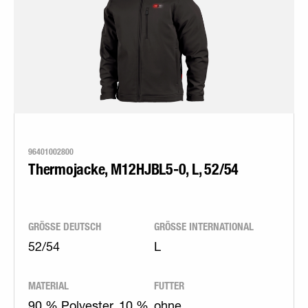
96401002800
Thermojacke, M12HJBL5-0, L, 52/54
GRÖSSE DEUTSCH
GRÖSSE INTERNATIONAL
52/54
L
MATERIAL
FUTTER
90 % Polyester, 10 %
ohne