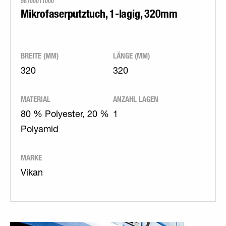
98100011000
Mikrofaserputztuch, 1-lagig, 320mm
BREITE (MM)
LÄNGE (MM)
320
320
MATERIAL
ANZAHL LAGEN
80 % Polyester, 20 %
1
Polyamid
MARKE
Vikan