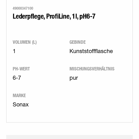
49000347100
Lederpflege, ProfiLine, 1l, pH6-7
VOLUMEN (L)
GEBINDE
1
Kunststoffflasche
PH-WERT
MISCHUNGSVERHÄLTNIS
6-7
pur
MARKE
Sonax