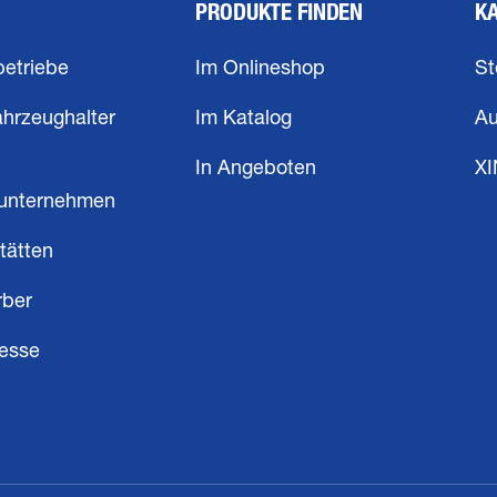
PRODUKTE FINDEN
K
betriebe
Im Onlineshop
St
ahrzeughalter
Im Katalog
Au
In Angeboten
X
unternehmen
tätten
rber
resse