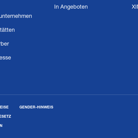
In Angeboten
X
unternehmen
tätten
rber
resse
EISE
GENDER-HINWEIS
ESETZ
EN