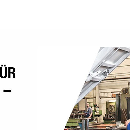
FÜR
 –