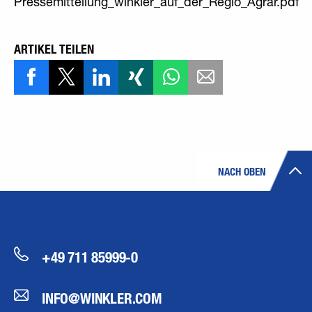
Pressemitteilung_winkler_auf_der_Regio_Agrar.pdf
ARTIKEL TEILEN
NACH OBEN
+49 711 85999-0
INFO@WINKLER.COM