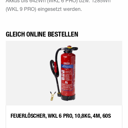
Akkus bis 642Wh (WKL 6 PRO) bzw. 1285Wh
(WKL 9 PRO) eingesetzt werden.
GLEICH ONLINE BESTELLEN
FEUERLÖSCHER, WKL 6 PRO, 10,8KG, 4M, 60S