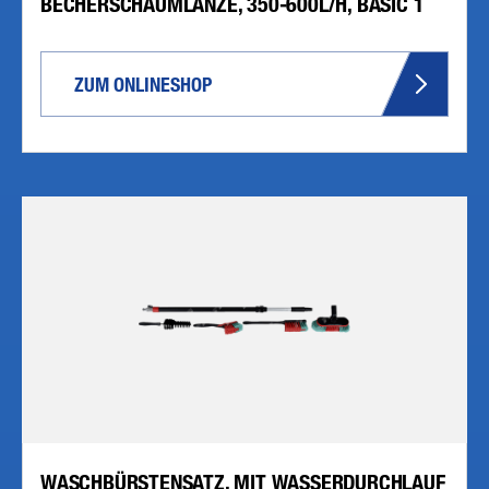
BECHERSCHAUMLANZE, 350-600L/H, BASIC 1
ZUM ONLINESHOP
WASCHBÜRSTENSATZ, MIT WASSERDURCHLAUF