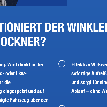
TIONIERT DER WINKLE
ROCKNER?
g: Wird direkt in die
Effektive Wirkwe
s- oder Lkw-
sofortige Aufrei
r die
und sorgt für ei
g eingespeist und auf
Ablauf – ohne Wa
nigte Fahrzeug über den