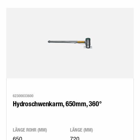
62300033600
Hydroschwenkarm, 650mm, 360°
LÄNGE ROHR (MM)
LÄNGE (MM)
650
720