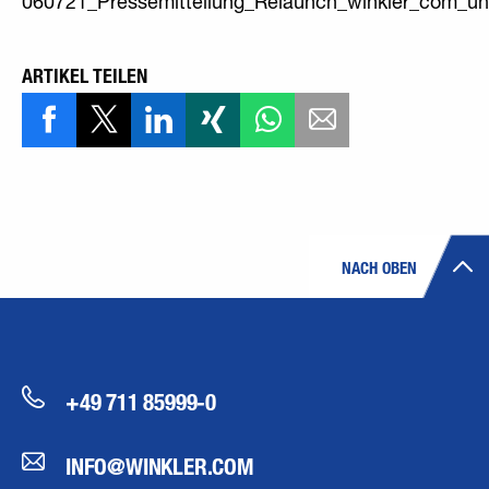
060721_Pressemitteilung_Relaunch_winkler_com_u
ARTIKEL TEILEN
NACH OBEN
+49 711 85999-0
INFO@WINKLER.COM